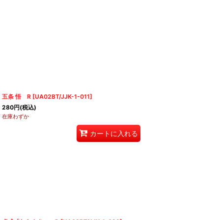
五条 悟 R
[
UA02BT/JJK-1-011
]
280
円
(税込)
在庫わずか
カートに入れる