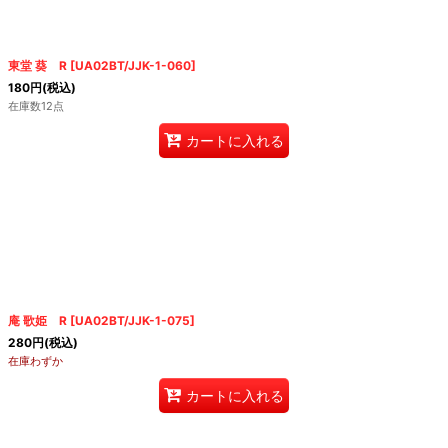
東堂 葵 R
[
UA02BT/JJK-1-060
]
180
円
(税込)
在庫数12点
カートに入れる
庵 歌姫 R
[
UA02BT/JJK-1-075
]
280
円
(税込)
在庫わずか
カートに入れる