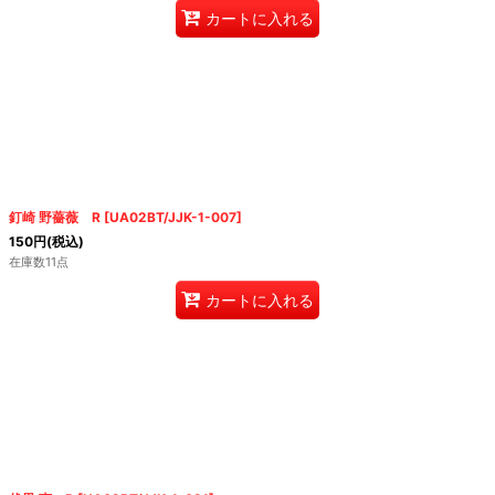
カートに入れる
釘崎 野薔薇 R
[
UA02BT/JJK-1-007
]
150
円
(税込)
在庫数11点
カートに入れる