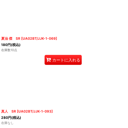
夏油 傑 SR
[
UA02BT/JJK-1-069
]
180
円
(税込)
在庫数10点
カートに入れる
真人 SR
[
UA02BT/JJK-1-093
]
280
円
(税込)
在庫なし