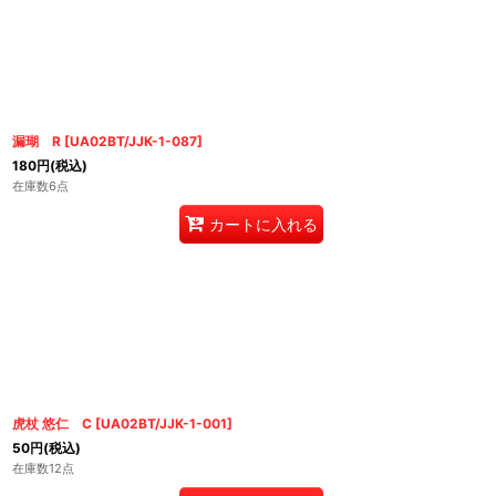
漏瑚 R
[
UA02BT/JJK-1-087
]
180
円
(税込)
在庫数6点
カートに入れる
虎杖 悠仁 C
[
UA02BT/JJK-1-001
]
50
円
(税込)
在庫数12点