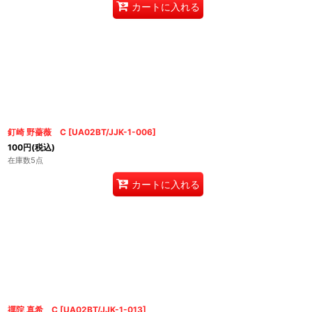
カートに入れる
釘崎 野薔薇 C
[
UA02BT/JJK-1-006
]
100
円
(税込)
在庫数5点
カートに入れる
禪院 真希 C
[
UA02BT/JJK-1-013
]