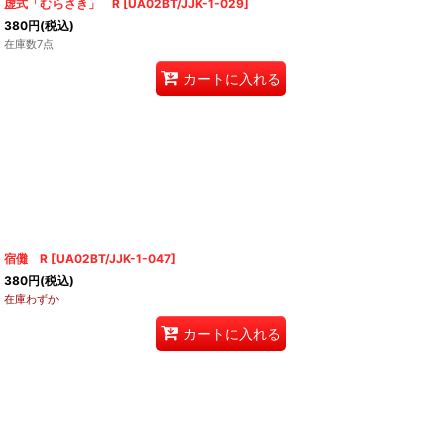
虚式「むらさき」 R
[
UA02BT/JJK-1-029
]
380
円
(税込)
在庫数7点
カートに入れる
宿儺 R
[
UA02BT/JJK-1-047
]
380
円
(税込)
在庫わずか
カートに入れる