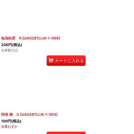
無為転変 R
[
UA02BT/JJK-1-099
]
200
円
(税込)
在庫数13点
カートに入れる
狗巻 棘 U
[
UA02BT/JJK-1-003
]
100
円
(税込)
在庫わずか