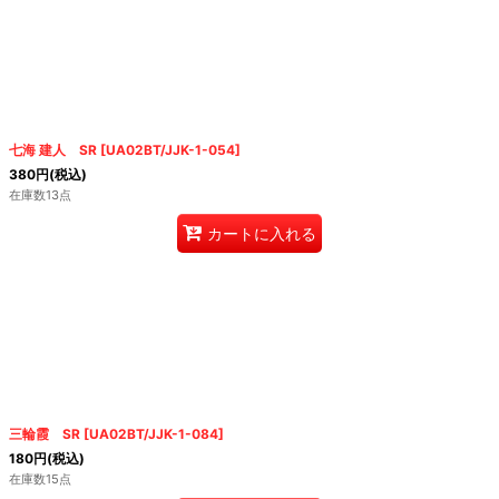
七海 建人 SR
[
UA02BT/JJK-1-054
]
380
円
(税込)
在庫数13点
カートに入れる
三輪霞 SR
[
UA02BT/JJK-1-084
]
180
円
(税込)
在庫数15点