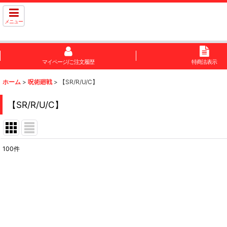
メニュー
マイページ/ご注文履歴
特商法表示
ホーム
>
呪術廻戦
>
【SR/R/U/C】
【SR/R/U/C】
100
件
表示数
:
在庫あり
並び順
: