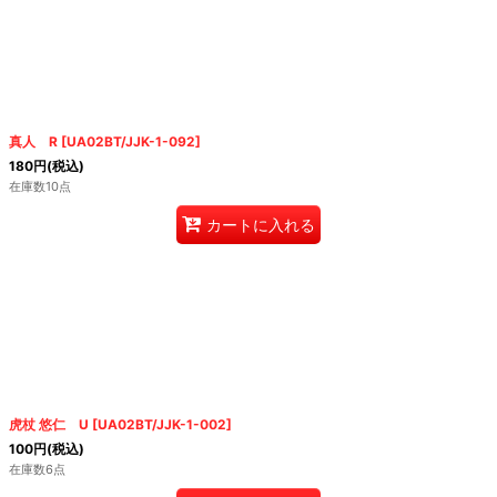
真人 R
[
UA02BT/JJK-1-092
]
180
円
(税込)
在庫数10点
カートに入れる
虎杖 悠仁 U
[
UA02BT/JJK-1-002
]
100
円
(税込)
在庫数6点