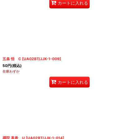
カートに入れる
五条 悟 C
[
UA02BT/JJK-1-009
]
50
円
(税込)
在庫わずか
カートに入れる
禪院 真希 U
[
UA02BT/JJK-1-014
]