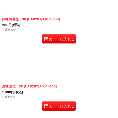
絞り込む
釘崎 野薔薇 SR
[
UA02BT/JJK-1-008
]
280
円
(税込)
在庫数12点
カートに入れる
虎杖 悠仁 SR
[
UA02BT/JJK-1-040
]
1,980
円
(税込)
在庫数4点
カートに入れる