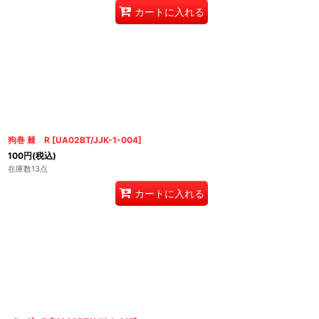
カートに入れる
狗巻 棘 R
[
UA02BT/JJK-1-004
]
100
円
(税込)
在庫数13点
カートに入れる