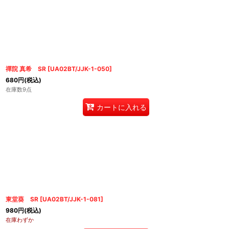
禪院 真希 SR
[
UA02BT/JJK-1-050
]
680
円
(税込)
在庫数9点
カートに入れる
東堂葵 SR
[
UA02BT/JJK-1-081
]
980
円
(税込)
在庫わずか