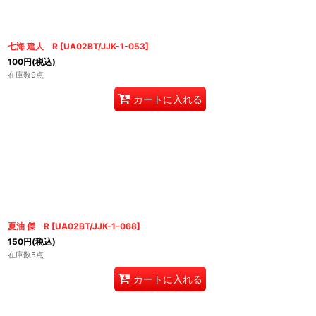
七海 建人 R
[
UA02BT/JJK-1-053
]
100
円
(税込)
在庫数9点
カートに入れる
夏油 傑 R
[
UA02BT/JJK-1-068
]
150
円
(税込)
在庫数5点
カートに入れる