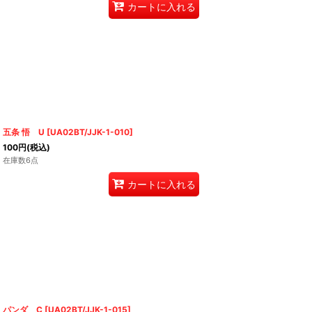
カートに入れる
五条 悟 U
[
UA02BT/JJK-1-010
]
100
円
(税込)
在庫数6点
カートに入れる
パンダ C
[
UA02BT/JJK-1-015
]