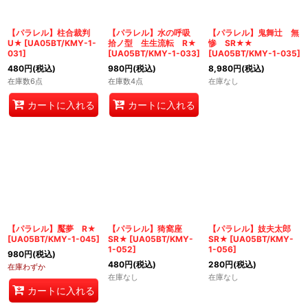
【パラレル】柱合裁判
【パラレル】水の呼吸
【パラレル】鬼舞辻 無
U★
[
UA05BT/KMY-1-
拾ノ型 生生流転 R★
惨 SR★★
031
]
[
UA05BT/KMY-1-033
]
[
UA05BT/KMY-1-035
]
480
円
(税込)
980
円
(税込)
8,980
円
(税込)
在庫数6点
在庫数4点
在庫なし
カートに入れる
カートに入れる
【パラレル】魘夢 R★
【パラレル】猗窩座
【パラレル】妓夫太郎
[
UA05BT/KMY-1-045
]
SR★
[
UA05BT/KMY-
SR★
[
UA05BT/KMY-
1-052
]
1-056
]
980
円
(税込)
480
円
(税込)
280
円
(税込)
在庫わずか
在庫なし
在庫なし
カートに入れる