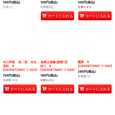
100
円
(税込)
100
円
(税込)
100
円
(税込)
在庫なし
在庫数9点
在庫わずか
カートに入れる
カートに入れる
水の呼吸 拾ノ型 生生
鬼舞辻無惨(擬態"芸
魘夢 R
流転 R
妓") R
[
UA05BT/KMY-1-045
]
[
UA05BT/KMY-1-033
]
[
UA05BT/KMY-1-036
]
280
円
(税込)
150
円
(税込)
180
円
(税込)
在庫数7点
在庫数33点
在庫わずか
カートに入れる
カートに入れる
カートに入れる