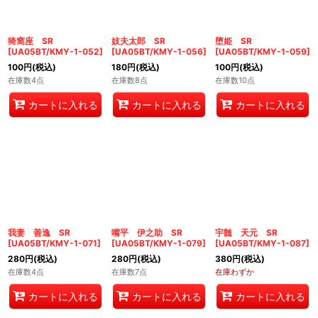
猗窩座 SR
妓夫太郎 SR
堕姫 SR
[
UA05BT/KMY-1-052
]
[
UA05BT/KMY-1-056
]
[
UA05BT/KMY-1-059
]
100
円
(税込)
180
円
(税込)
100
円
(税込)
在庫数4点
在庫数8点
在庫数10点
カートに入れる
カートに入れる
カートに入れる
我妻 善逸 SR
嘴平 伊之助 SR
宇髄 天元 SR
[
UA05BT/KMY-1-071
]
[
UA05BT/KMY-1-079
]
[
UA05BT/KMY-1-087
]
280
円
(税込)
280
円
(税込)
380
円
(税込)
在庫数4点
在庫数7点
在庫わずか
カートに入れる
カートに入れる
カートに入れる