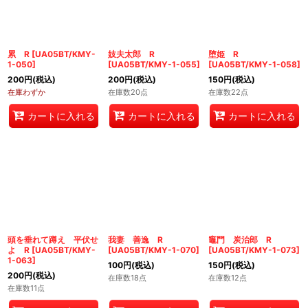
累 R
[
UA05BT/KMY-
妓夫太郎 R
堕姫 R
1-050
]
[
UA05BT/KMY-1-055
]
[
UA05BT/KMY-1-058
]
200
円
(税込)
200
円
(税込)
150
円
(税込)
在庫わずか
在庫数20点
在庫数22点
カートに入れる
カートに入れる
カートに入れる
頭を垂れて蹲え 平伏せ
我妻 善逸 R
竈門 炭治郎 R
よ R
[
UA05BT/KMY-
[
UA05BT/KMY-1-070
]
[
UA05BT/KMY-1-073
]
1-063
]
100
円
(税込)
150
円
(税込)
200
円
(税込)
在庫数18点
在庫数12点
在庫数11点