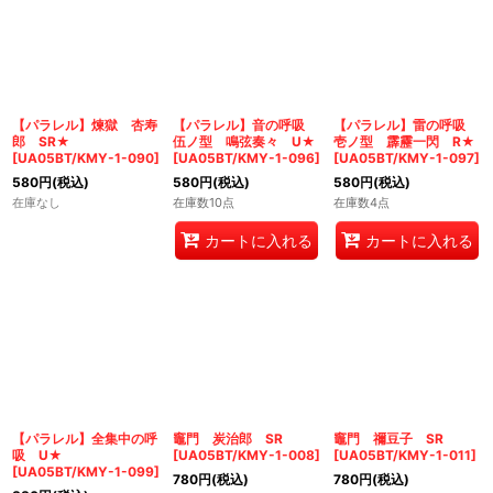
【パラレル】煉獄 杏寿
【パラレル】音の呼吸
【パラレル】雷の呼吸
郎 SR★
伍ノ型 鳴弦奏々 U★
壱ノ型 霹靂一閃 R★
[
UA05BT/KMY-1-090
]
[
UA05BT/KMY-1-096
]
[
UA05BT/KMY-1-097
]
580
円
(税込)
580
円
(税込)
580
円
(税込)
在庫なし
在庫数10点
在庫数4点
カートに入れる
カートに入れる
【パラレル】全集中の呼
竈門 炭治郎 SR
竈門 禰豆子 SR
吸 U★
[
UA05BT/KMY-1-008
]
[
UA05BT/KMY-1-011
]
[
UA05BT/KMY-1-099
]
780
円
(税込)
780
円
(税込)