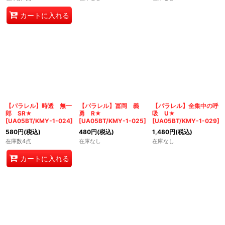
カートに入れる
【パラレル】時透 無一
【パラレル】冨岡 義
【パラレル】全集中の呼
郎 SR★
勇 R★
吸 U★
[
UA05BT/KMY-1-024
]
[
UA05BT/KMY-1-025
]
[
UA05BT/KMY-1-029
]
580
円
(税込)
480
円
(税込)
1,480
円
(税込)
在庫数4点
在庫なし
在庫なし
カートに入れる