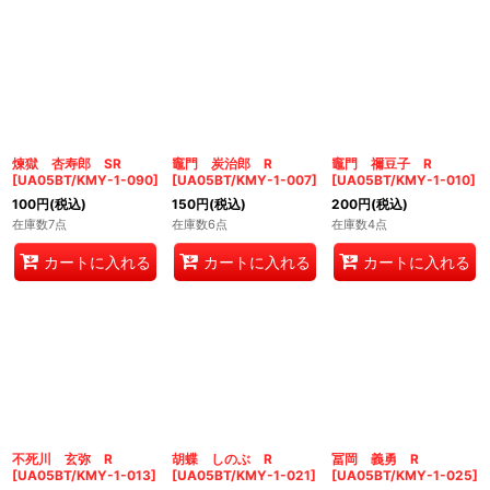
煉獄 杏寿郎 SR
竈門 炭治郎 R
竈門 禰豆子 R
[
UA05BT/KMY-1-090
]
[
UA05BT/KMY-1-007
]
[
UA05BT/KMY-1-010
]
100
円
(税込)
150
円
(税込)
200
円
(税込)
在庫数7点
在庫数6点
在庫数4点
カートに入れる
カートに入れる
カートに入れる
不死川 玄弥 R
胡蝶 しのぶ R
冨岡 義勇 R
[
UA05BT/KMY-1-013
]
[
UA05BT/KMY-1-021
]
[
UA05BT/KMY-1-025
]