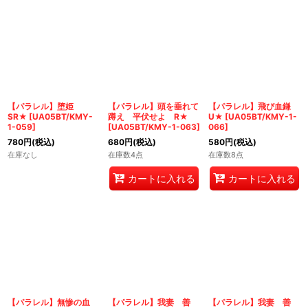
【パラレル】堕姫
【パラレル】頭を垂れて
【パラレル】飛び血鎌
SR★
[
UA05BT/KMY-
蹲え 平伏せよ R★
U★
[
UA05BT/KMY-1-
1-059
]
[
UA05BT/KMY-1-063
]
066
]
780
円
(税込)
680
円
(税込)
580
円
(税込)
在庫なし
在庫数4点
在庫数8点
カートに入れる
カートに入れる
【パラレル】無惨の血
【パラレル】我妻 善
【パラレル】我妻 善