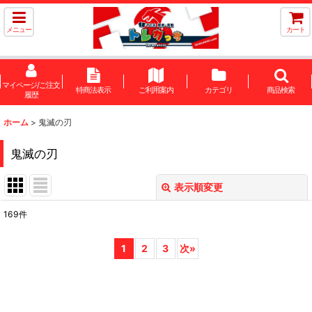
メニュー
カート
マイページ/ご注文
特商法表示
ご利用案内
カテゴリ
商品検索
履歴
ホーム
>
鬼滅の刃
鬼滅の刃
表示順変更
閉じる
169
件
サブカテゴリ
:
1
2
3
次
»
表示数
:
在庫あり