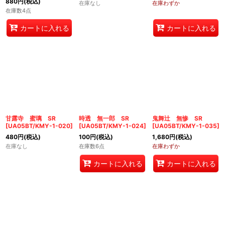
880
円
(税込)
在庫なし
在庫わずか
在庫数4点
カートに入れる
カートに入れる
甘露寺 蜜璃 SR
時透 無一郎 SR
鬼舞辻 無惨 SR
[
UA05BT/KMY-1-020
]
[
UA05BT/KMY-1-024
]
[
UA05BT/KMY-1-035
]
480
円
(税込)
100
円
(税込)
1,680
円
(税込)
在庫なし
在庫数6点
在庫わずか
カートに入れる
カートに入れる