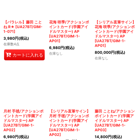
【パラレル】藤田 こと
花海 咲季/アクションポ
【シリアル直筆サイン】
ね R★
[
UA27BT/GIM-
イントカード(学園アイ
花海 咲季/アクションポ
1-071
]
ドルマスター) AP
イントカード(学園アイ
[
UA27BT/GIM-1-
ドルマスター) AP
3,980
円
(税込)
AP01
]
[
UA27BT/GIM-1-
在庫数4点
AP01
]
6,980
円
(税込)
800,000
円
(税込)
在庫なし
カートに入れる
在庫なし
月村 手毬/アクションポ
【シリアル直筆サイン】
藤田 ことね/アクション
イントカード(学園アイ
月村 手毬/アクションポ
ポイントカード(学園ア
ドルマスター) AP
イントカード(学園アイ
イドルマスター) AP
[
UA27BT/GIM-1-
ドルマスター) AP
[
UA27BT/GIM-1-
AP02
]
[
UA27BT/GIM-1-
AP03
]
AP02
]
6,980
円
(税込)
14,800
円
(税込)