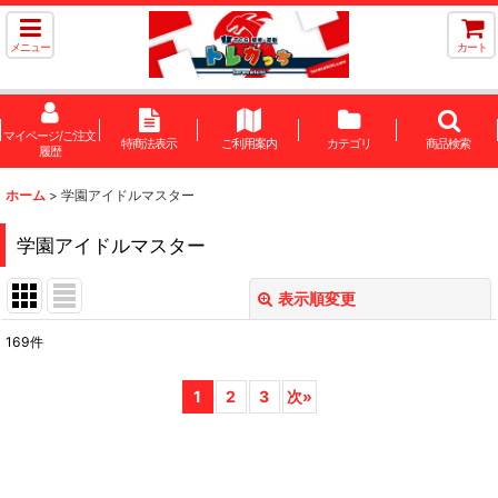
メニュー
カート
マイページ/ご注文
特商法表示
ご利用案内
カテゴリ
商品検索
履歴
ホーム
>
学園アイドルマスター
学園アイドルマスター
表示順変更
閉じる
169
件
サブカテゴリ
:
1
2
3
次
»
表示数
:
在庫あり