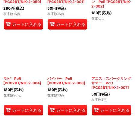
[
PC02BT/NIK-2-050
]
[
PC02BT/NIK-2-001
]
ン PcR
[
PC02BT/NIK-
2-002
]
280
円
(税込)
50
円
(税込)
180
円
(税込)
在庫数15点
在庫数16点
在庫なし
カートに入れる
カートに入れる
ラピ PcR
バイパー PcR
アニス：スパークリング
[
PC02BT/NIK-2-004
]
[
PC02BT/NIK-2-006
]
サマー PcC
[
PC02BT/NIK-2-007
]
180
円
(税込)
180
円
(税込)
50
円
(税込)
在庫数30点
在庫数16点
在庫数4点
カートに入れる
カートに入れる
カートに入れる