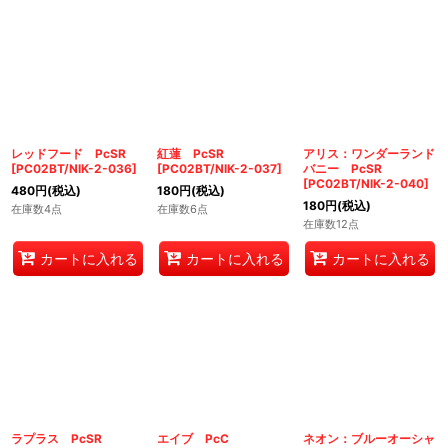
レッドフード PcSR
紅蓮 PcSR
アリス：ワンダーランド
[
PC02BT/NIK-2-036
]
[
PC02BT/NIK-2-037
]
バニー PcSR
[
PC02BT/NIK-2-040
]
480
円
(税込)
180
円
(税込)
180
円
(税込)
在庫数4点
在庫数6点
在庫数12点
カートに入れる
カートに入れる
カートに入れる
ラプラス PcSR
エイブ PcC
ネオン：ブルーオーシャ