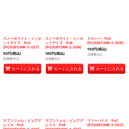
スノーホワイト：イノセ
スノーホワイト：イノセ
ドロシー PcC
ントデイズ PcC
ントデイズ PcR
[
PC02BT/NIK-2-029
]
[
PC02BT/NIK-2-027
]
[
PC02BT/NIK-2-028
]
150
円
(税込)
50
円
(税込)
180
円
(税込)
在庫数4点
在庫数16点
在庫数6点
カートに入れる
カートに入れる
カートに入れる
ラプンツェル：ピュアグ
ラプンツェル：ピュアグ
リリーバイス PcC
レイス PcC
レイス PcR
[
PC02BT/NIK-2-032
]