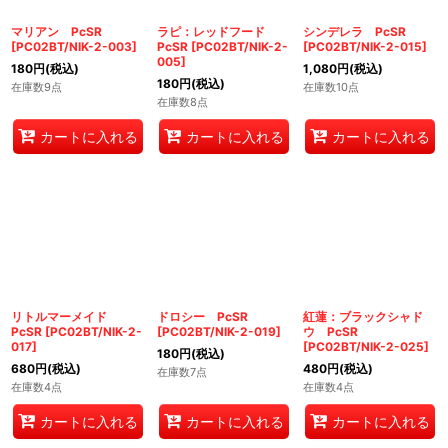
絞り込む
マリアン PcSR
ラピ：レッドフード
シンデレラ PcSR
[
PC02BT/NIK-2-003
]
PcSR
[
PC02BT/NIK-2-
[
PC02BT/NIK-2-015
]
005
]
180
円
(税込)
1,080
円
(税込)
180
円
(税込)
在庫数9点
在庫数10点
在庫数8点
カートに入れる
カートに入れる
カートに入れる
リトルマーメイド
ドロシー PcSR
紅蓮：ブラックシャド
PcSR
[
PC02BT/NIK-2-
[
PC02BT/NIK-2-019
]
ウ PcSR
017
]
[
PC02BT/NIK-2-025
]
180
円
(税込)
680
円
(税込)
480
円
(税込)
在庫数7点
在庫数4点
在庫数4点
カートに入れる
カートに入れる
カートに入れる