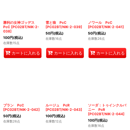
勝利の女神ゴッデス
雪と狼 PcC
ノワール PcC
PcC
[
PC02BT/NIK-2-
[
PC02BT/NIK-2-039
]
[
PC02BT/NIK-2-041
]
038
]
50
円
(税込)
50
円
(税込)
100
円
(税込)
在庫数16点
在庫数26点
在庫数15点
カートに入れる
カートに入れる
カートに入れる
ブラン PcC
ルージュ PcR
ソーダ：トゥインクルバ
[
PC02BT/NIK-2-042
]
[
PC02BT/NIK-2-043
]
ニー PcR
[
PC02BT/NIK-2-044
]
50
円
(税込)
100
円
(税込)
100
円
(税込)
在庫数26点
在庫数12点
在庫数16点