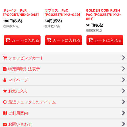
ドレイク PcR
ラプラス PcC
GOLDEN COIN RUSH
[
PC02BT/NIK-2-048
]
[
PC02BT/NIK-2-049
]
PcC
[
PC02BT/NIK-2-
051
]
180
円
(税込)
50
円
(税込)
50
円
(税込)
在庫数17点
在庫数17点
在庫数26点
カートに入れる
カートに入れる
カートに入れる
ショッピングカート
特定商取引法表示
マイページ
お気に入り
最近チェックしたアイテム
ご利用案内
お問い合わせ