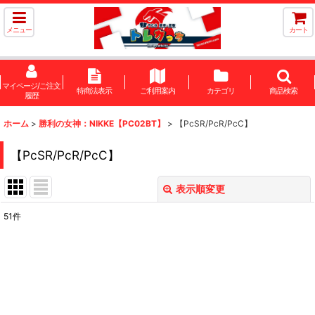
メニュー
カート
マイページ/ご注文
特商法表示
ご利用案内
カテゴリ
商品検索
履歴
ホーム
>
勝利の女神：NIKKE【PC02BT】
>
【PcSR/PcR/PcC】
【PcSR/PcR/PcC】
表示順変更
閉じる
51
件
表示数
:
在庫あり
並び順
: