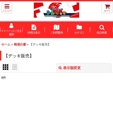
メニュー
カート
マイページ/ご注文
特商法表示
ご利用案内
カテゴリ
商品検索
履歴
ホーム
>
幽遊白書
>
【デッキ販売】
【デッキ販売】
表示順変更
閉じる
8
件
表示数
:
在庫あり
並び順
: