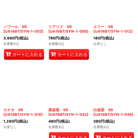
絞り込む
ノワール SR
リアリド SR
エリー SR
[
UA16BT/SYN-1-003
]
[
UA16BT/SYN-1-008
]
[
UA16BT/SYN-1-012
]
3,680
円
(税込)
780
円
(税込)
180
円
(税込)
在庫数5点
在庫数4点
在庫なし
カートに入れる
カートに入れる
カナタ SR
黒仮面 SR
白仮面 SR
[
UA16BT/SYN-1-016
]
[
UA16BT/SYN-1-043
]
[
UA16BT/SYN-1-049
]
1,280
円
(税込)
480
円
(税込)
380
円
(税込)
在庫なし
在庫数8点
在庫数6点
カートに入れる
カートに入れる