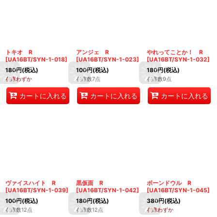
トキオ R
アンジェ R
やれってことか！ R
[
UA16BT/SYN-1-018
]
[
UA16BT/SYN-1-023
]
[
UA16BT/SYN-1-032
]
180
円
(税込)
100
円
(税込)
180
円
(税込)
在庫わずか
在庫数7点
在庫数9点
カートに入れる
カートに入れる
カートに入れる
ヴァイスハイト R
黒仮面 R
ボーンドウル R
[
UA16BT/SYN-1-039
]
[
UA16BT/SYN-1-042
]
[
UA16BT/SYN-1-045
]
100
円
(税込)
180
円
(税込)
380
円
(税込)
在庫数12点
在庫数12点
在庫わずか