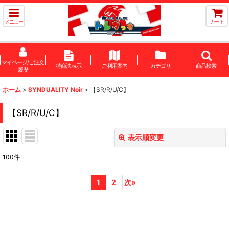
メニュー
カート
マイページ/ご注文
特商法表示
ご利用案内
カテゴリ
商品検索
履歴
ホーム
>
SYNDUALITY Noir
>
【SR/R/U/C】
【SR/R/U/C】
表示順変更
閉じる
100
件
表示数
:
1
2
次
»
在庫あり
並び順
: