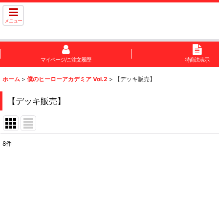
メニュー
マイページ/ご注文履歴
特商法表示
ホーム
>
僕のヒーローアカデミア Vol.2
>
【デッキ販売】
【デッキ販売】
8
件
表示数
:
在庫あり
並び順
: