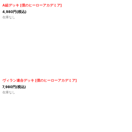
絞り込む
A組デッキ
[
僕のヒーローアカデミア
]
4,980
円
(税込)
在庫なし
ヴィラン連合デッキ
[
僕のヒーローアカデミア
]
7,980
円
(税込)
在庫なし