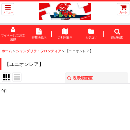
メニュー
カート
マイページ/ご注文
特商法表示
ご利用案内
カテゴリ
商品検索
履歴
ホーム
>
シャングリラ・フロンティア
>
【ユニオンレア】
【ユニオンレア】
表示順変更
閉じる
0
件
表示数
:
在庫あり
並び順
: