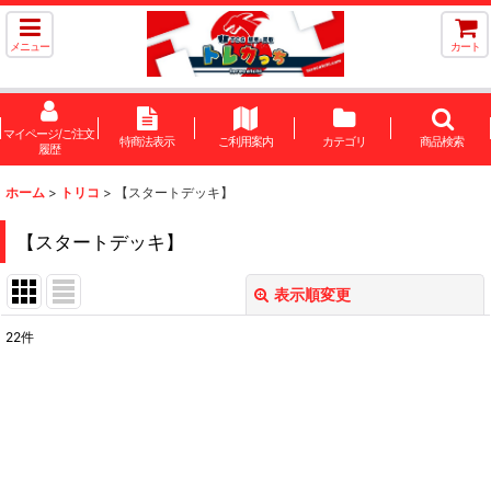
メニュー
カート
マイページ/ご注文
特商法表示
ご利用案内
カテゴリ
商品検索
履歴
ホーム
>
トリコ
>
【スタートデッキ】
【スタートデッキ】
表示順変更
閉じる
22
件
表示数
:
在庫あり
並び順
: