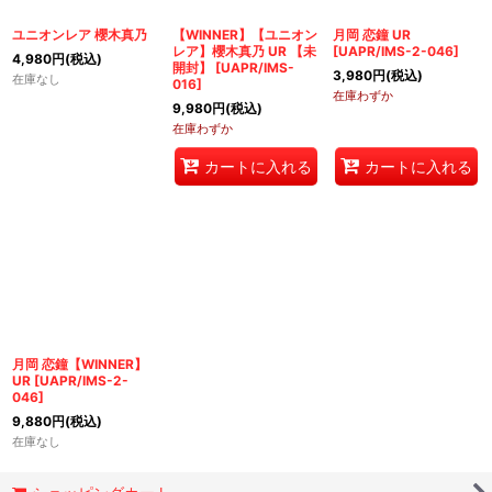
絞り込む
ユニオンレア 櫻木真乃
【WINNER】【ユニオン
月岡 恋鐘 UR
レア】櫻木真乃 UR 【未
[
UAPR/IMS-2-046
]
4,980
円
(税込)
開封】
[
UAPR/IMS-
3,980
円
(税込)
在庫なし
016
]
在庫わずか
9,980
円
(税込)
在庫わずか
カートに入れる
カートに入れる
月岡 恋鐘【WINNER】
UR
[
UAPR/IMS-2-
046
]
9,880
円
(税込)
在庫なし