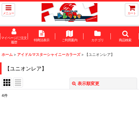
メニュー
カート
マイページ/ご注文
特商法表示
ご利用案内
カテゴリ
商品検索
履歴
ホーム
>
アイドルマスターシャイニーカラーズ
>
【ユニオンレア】
【ユニオンレア】
表示順変更
閉じる
4
件
表示数
:
在庫あり
並び順
: