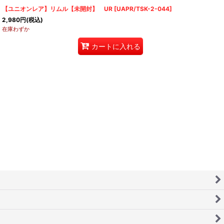
【ユニオンレア】リムル【未開封】 UR
[
UAPR/TSK-2-044
]
2,980
円
(税込)
在庫わずか
カートに入れる