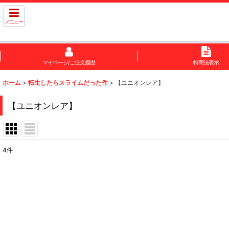
メニュー
マイページ/ご注文履歴
特商法表示
ホーム
>
転生したらスライムだった件
>
【ユニオンレア】
【ユニオンレア】
4
件
表示数
:
在庫あり
並び順
: