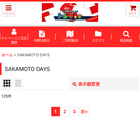
メニュー
カート
マイページ/ご注文
特商法表示
ご利用案内
カテゴリ
商品検索
履歴
ホーム
>
SAKAMOTO DAYS
SAKAMOTO DAYS
表示順変更
閉じる
125
件
サブカテゴリ
:
1
2
3
次
»
表示数
:
在庫あり