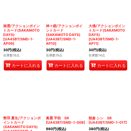
南雲/アクションポイン
神々廻/アクションポイ
大佛/アクションポイン
トカード(SAKAMOTO
ントカード
トカード(SAKAMOTO
DAYS)
(SAKAMOTO DAYS)
DAYS)
[
UA43BT/SMD-1-
[
UA43BT/SMD-1-
[
UA43BT/SMD-1-
AP09
]
AP10
]
AP11
]
30
円
(税込)
30
円
(税込)
30
円
(税込)
在庫数16点
在庫数19点
在庫数14点
カートに入れる
カートに入れる
カートに入れる
勢羽 夏生/アクションポ
眞霜 平助 SR
朝倉 シン SR
イントカード
[
UA43BT/SMD-1-008
]
[
UA43BT/SMD-1-017
]
(SAKAMOTO DAYS)
980
円
(税込)
380
円
(税込)