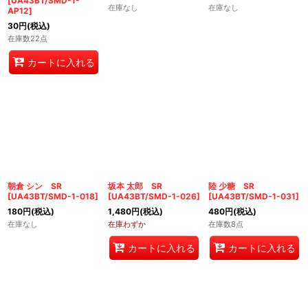
[
UA43BT/SMD-1-
在庫なし
在庫なし
AP12
]
30
円
(税込)
在庫数22点
カートに入れる
朝倉 シン SR
坂本 太郎 SR
陸 少糖 SR
[
UA43BT/SMD-1-018
]
[
UA43BT/SMD-1-026
]
[
UA43BT/SMD-1-031
]
180
円
(税込)
1,480
円
(税込)
480
円
(税込)
在庫なし
在庫わずか
在庫数8点
カートに入れる
カートに入れる