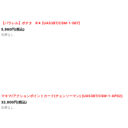
【パラレル】ポチタ R★
[
UA53BT/CSM-1-067
]
5,980
円
(税込)
在庫なし
マキマ/アクションポイントカード(チェンソーマン)
[
UA53BT/CSM-1-AP02
]
32,800
円
(税込)
在庫なし