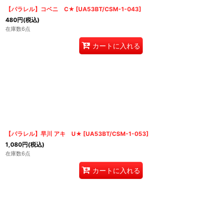
【パラレル】コベニ C★
[
UA53BT/CSM-1-043
]
480
円
(税込)
在庫数6点
カートに入れる
【パラレル】早川 アキ U★
[
UA53BT/CSM-1-053
]
1,080
円
(税込)
在庫数6点
カートに入れる