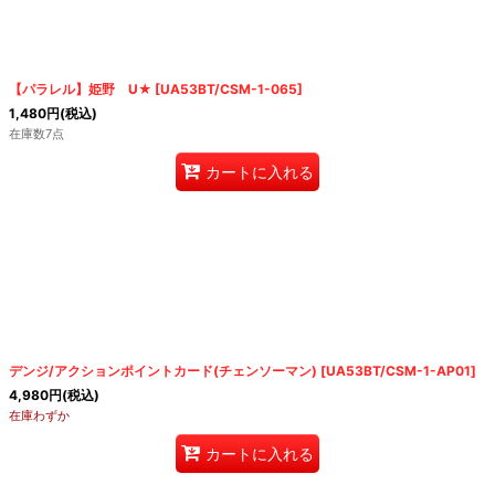
【パラレル】姫野 U★
[
UA53BT/CSM-1-065
]
1,480
円
(税込)
在庫数7点
カートに入れる
デンジ/アクションポイントカード(チェンソーマン)
[
UA53BT/CSM-1-AP01
]
4,980
円
(税込)
在庫わずか
カートに入れる