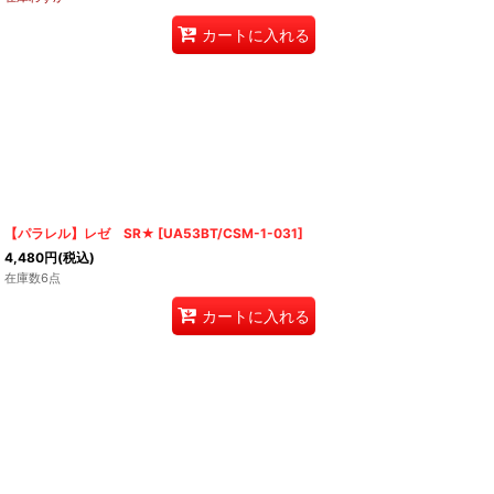
カートに入れる
【パラレル】レゼ SR★
[
UA53BT/CSM-1-031
]
4,480
円
(税込)
在庫数6点
カートに入れる