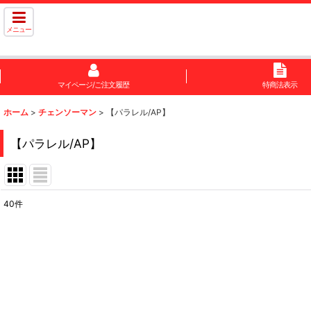
メニュー
マイページ/ご注文履歴
特商法表示
ホーム
>
チェンソーマン
>
【パラレル/AP】
【パラレル/AP】
40
件
表示数
:
在庫あり
並び順
: