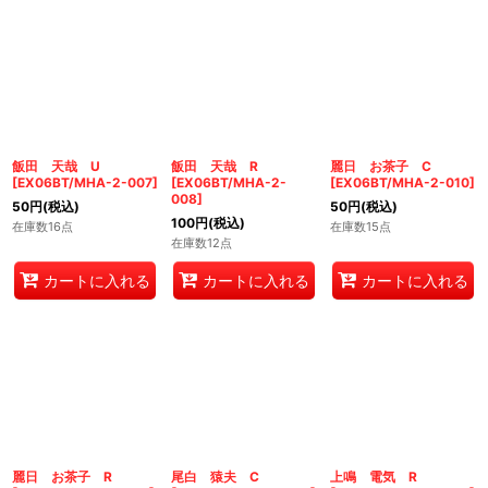
飯田 天哉 U
飯田 天哉 R
麗日 お茶子 C
[
EX06BT/MHA-2-007
]
[
EX06BT/MHA-2-
[
EX06BT/MHA-2-010
]
008
]
50
円
(税込)
50
円
(税込)
100
円
(税込)
在庫数16点
在庫数15点
在庫数12点
カートに入れる
カートに入れる
カートに入れる
麗日 お茶子 R
尾白 猿夫 C
上鳴 電気 R