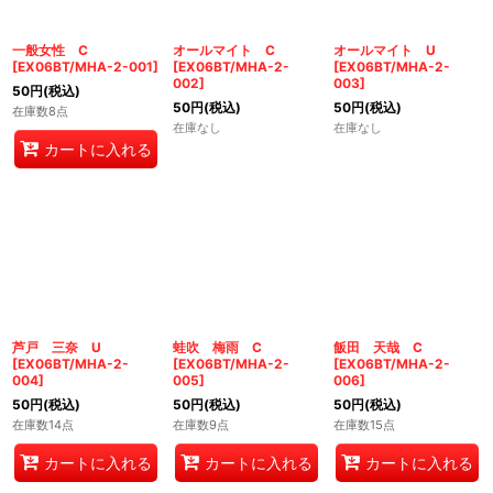
一般女性 C
オールマイト C
オールマイト U
[
EX06BT/MHA-2-001
]
[
EX06BT/MHA-2-
[
EX06BT/MHA-2-
002
]
003
]
50
円
(税込)
50
円
(税込)
50
円
(税込)
在庫数8点
在庫なし
在庫なし
カートに入れる
芦戸 三奈 U
蛙吹 梅雨 C
飯田 天哉 C
[
EX06BT/MHA-2-
[
EX06BT/MHA-2-
[
EX06BT/MHA-2-
004
]
005
]
006
]
50
円
(税込)
50
円
(税込)
50
円
(税込)
在庫数14点
在庫数9点
在庫数15点
カートに入れる
カートに入れる
カートに入れる