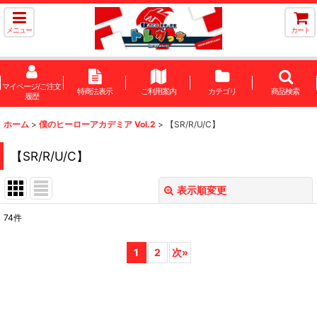
メニュー
カート
マイページ/ご注文
特商法表示
ご利用案内
カテゴリ
商品検索
履歴
ホーム
>
僕のヒーローアカデミア Vol.2
>
【SR/R/U/C】
【SR/R/U/C】
表示順変更
閉じる
74
件
表示数
:
1
2
次
»
在庫あり
並び順
: