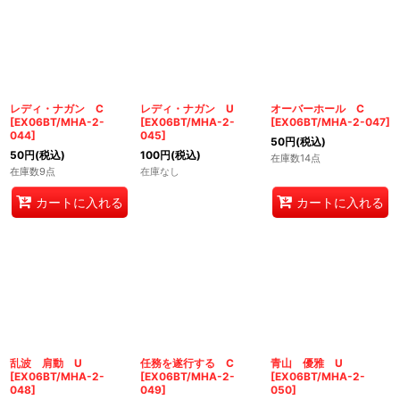
レディ・ナガン C
レディ・ナガン U
オーバーホール C
[
EX06BT/MHA-2-
[
EX06BT/MHA-2-
[
EX06BT/MHA-2-047
]
044
]
045
]
50
円
(税込)
50
円
(税込)
100
円
(税込)
在庫数14点
在庫数9点
在庫なし
カートに入れる
カートに入れる
乱波 肩動 U
任務を遂行する C
青山 優雅 U
[
EX06BT/MHA-2-
[
EX06BT/MHA-2-
[
EX06BT/MHA-2-
048
]
049
]
050
]