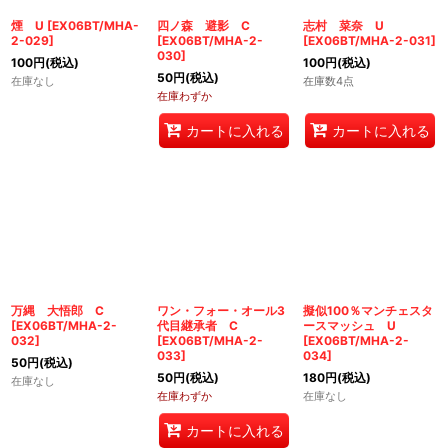
煙 U
[
EX06BT/MHA-
四ノ森 避影 C
志村 菜奈 U
2-029
]
[
EX06BT/MHA-2-
[
EX06BT/MHA-2-031
]
030
]
100
円
(税込)
100
円
(税込)
50
円
(税込)
在庫なし
在庫数4点
在庫わずか
カートに入れる
カートに入れる
万縄 大悟郎 C
ワン・フォー・オール3
擬似100％マンチェスタ
[
EX06BT/MHA-2-
代目継承者 C
ースマッシュ U
032
]
[
EX06BT/MHA-2-
[
EX06BT/MHA-2-
033
]
034
]
50
円
(税込)
50
円
(税込)
180
円
(税込)
在庫なし
在庫わずか
在庫なし
カートに入れる