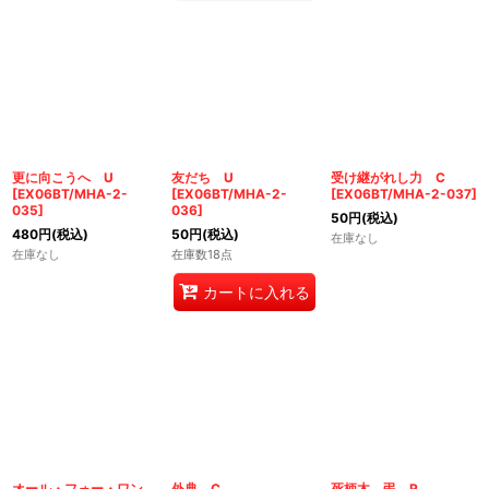
更に向こうへ U
友だち U
受け継がれし力 C
[
EX06BT/MHA-2-
[
EX06BT/MHA-2-
[
EX06BT/MHA-2-037
]
035
]
036
]
50
円
(税込)
480
円
(税込)
50
円
(税込)
在庫なし
在庫なし
在庫数18点
カートに入れる
オール・フォー・ワン
外典 C
死柄木 弔 R