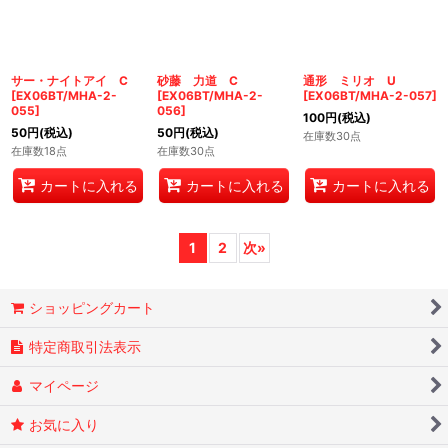
サー・ナイトアイ C
砂藤 力道 C
通形 ミリオ U
[
EX06BT/MHA-2-
[
EX06BT/MHA-2-
[
EX06BT/MHA-2-057
]
055
]
056
]
100
円
(税込)
50
円
(税込)
50
円
(税込)
在庫数30点
在庫数18点
在庫数30点
カートに入れる
カートに入れる
カートに入れる
1
2
次
»
ショッピングカート
特定商取引法表示
マイページ
お気に入り