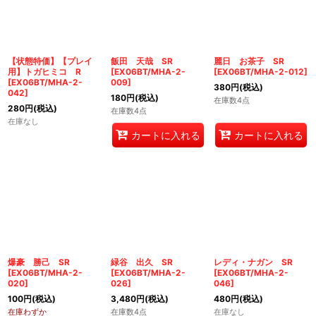
絞り込む
【状態特価】【プレイ
飯田 天哉 SR
麗日 お茶子 SR
用】トガヒミコ R
[
EX06BT/MHA-2-
[
EX06BT/MHA-2-012
]
[
EX06BT/MHA-2-
009
]
380
円
(税込)
042
]
180
円
(税込)
在庫数4点
280
円
(税込)
在庫数4点
在庫なし
カートに入れる
カートに入れる
爆豪 勝己 SR
緑谷 出久 SR
レディ・ナガン SR
[
EX06BT/MHA-2-
[
EX06BT/MHA-2-
[
EX06BT/MHA-2-
020
]
026
]
046
]
100
円
(税込)
3,480
円
(税込)
480
円
(税込)
在庫わずか
在庫数4点
在庫なし