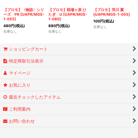
絞り込む
【プロモ】〈物語〉シリ
【プロモ】戦場ヶ原 ひ
【プロモ】羽川 翼
ーズ PR
[
UAPR/MGS-
たぎ U
[
UAPR/MGS-
[
UAPR/MGS-1-055
]
1-055
]
1-080
]
100
円
(税込)
480
円
(税込)
880
円
(税込)
在庫なし
在庫なし
在庫なし
ショッピングカート
特定商取引法表示
マイページ
お気に入り
最近チェックしたアイテム
ご利用案内
お問い合わせ