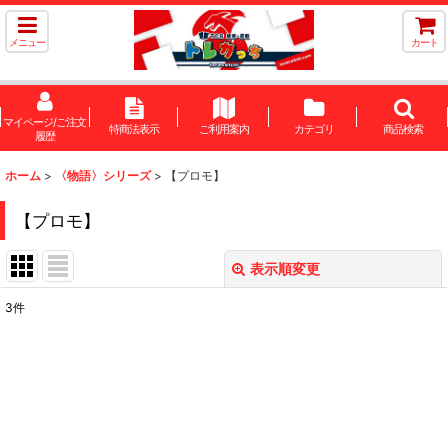
メニュー
カート
マイページ/ご注文
特商法表示
ご利用案内
カテゴリ
商品検索
履歴
ホーム
>
〈物語〉シリーズ
>
【プロモ】
【プロモ】
表示順変更
閉じる
3
件
表示数
:
在庫あり
並び順
: