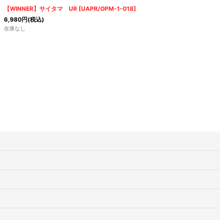
絞り込む
【WINNER】サイタマ UR
[
UAPR/OPM-1-018
]
6,980
円
(税込)
在庫なし