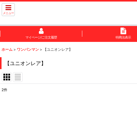
メニュー
マイページ/ご注文履歴
特商法表示
ホーム
>
ワンパンマン
>
【ユニオンレア】
【ユニオンレア】
2
件
表示数
:
在庫あり
並び順
: