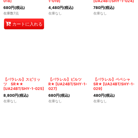
018
]
1-019
]
[
UA24BT/SHY-1-024
]
680
円
(税込)
4,480
円
(税込)
780
円
(税込)
在庫数7点
在庫なし
在庫なし
カートに入れる
【パラレル】スピリッ
【パラレル】ピルツ
【パラレル】ペペシャ
ツ SR★★
R★
[
UA24BT/SHY-1-
SR★
[
UA24BT/SHY-1-
[
UA24BT/SHY-1-025
]
027
]
029
]
8,800
円
(税込)
680
円
(税込)
480
円
(税込)
在庫なし
在庫なし
在庫なし