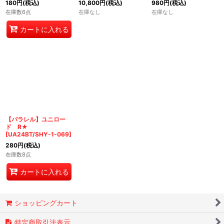
180
円
(税込)
10,800
円
(税込)
980
円
(税込)
在庫数6点
在庫なし
在庫なし
カートに入れる
【パラレル】ユニロー
ド R★
[
UA24BT/SHY-1-069
]
280
円
(税込)
在庫数8点
カートに入れる
ショッピングカート
特定商取引法表示