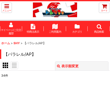
メニュー
カート
マイページ/ご注文
特商法表示
ご利用案内
カテゴリ
商品検索
履歴
ホーム
>
SHY
>
【パラレル/AP】
【パラレル/AP】
表示順変更
閉じる
34
件
表示数
:
在庫あり
並び順
: