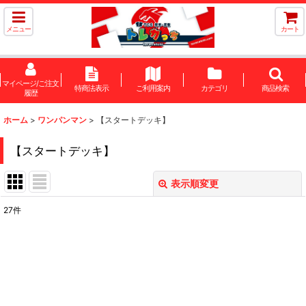
メニュー
カート
マイページ/ご注文
特商法表示
ご利用案内
カテゴリ
商品検索
履歴
ホーム
>
ワンパンマン
>
【スタートデッキ】
【スタートデッキ】
表示順変更
閉じる
27
件
表示数
:
在庫あり
並び順
: