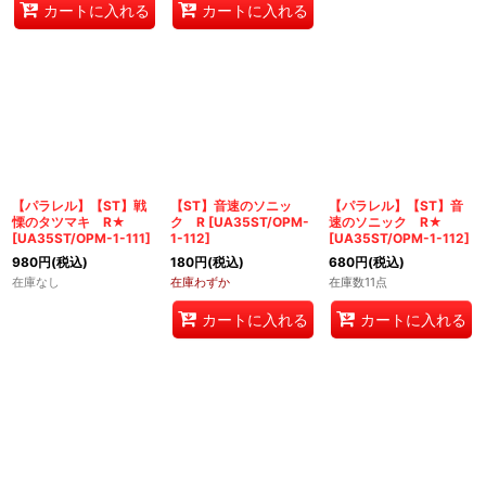
カートに入れる
カートに入れる
【パラレル】【ST】戦
【ST】音速のソニッ
【パラレル】【ST】音
慄のタツマキ R★
ク R
[
UA35ST/OPM-
速のソニック R★
[
UA35ST/OPM-1-111
]
1-112
]
[
UA35ST/OPM-1-112
]
980
円
(税込)
180
円
(税込)
680
円
(税込)
在庫なし
在庫わずか
在庫数11点
カートに入れる
カートに入れる