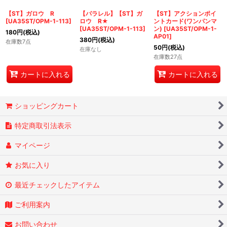
【ST】ガロウ R
【パラレル】【ST】ガ
【ST】アクションポイ
[
UA35ST/OPM-1-113
]
ロウ R★
ントカード(ワンパンマ
[
UA35ST/OPM-1-113
]
ン)
[
UA35ST/OPM-1-
180
円
(税込)
AP01
]
380
円
(税込)
在庫数7点
50
円
(税込)
在庫なし
在庫数27点
カートに入れる
カートに入れる
ショッピングカート
特定商取引法表示
マイページ
お気に入り
最近チェックしたアイテム
ご利用案内
お問い合わせ