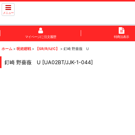
メニュー
マイページ/ご注文履歴
特商法表示
ホーム
>
呪術廻戦
>
【SR/R/U/C】
>
釘崎 野薔薇 U
釘崎 野薔薇 U
[
UA02BT/JJK-1-044
]