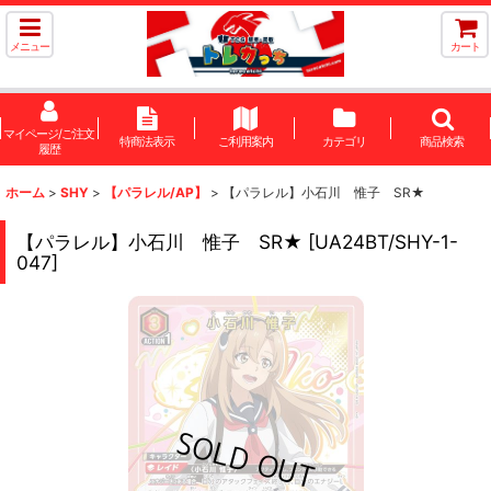
メニュー
カート
マイページ/ご注文
特商法表示
ご利用案内
カテゴリ
商品検索
履歴
ホーム
>
SHY
>
【パラレル/AP】
>
【パラレル】小石川 惟子 SR★
【パラレル】小石川 惟子 SR★
[
UA24BT/SHY-1-
047
]