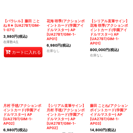
【パラレル】藤田 こと
花海 咲季/アクションポ
【シリアル直筆サイン】
ね R★
[
UA27BT/GIM-
イントカード(学園アイ
花海 咲季/アクションポ
1-071
]
ドルマスター) AP
イントカード(学園アイ
[
UA27BT/GIM-1-
ドルマスター) AP
3,980
円
(税込)
AP01
]
[
UA27BT/GIM-1-
在庫数4点
AP01
]
6,980
円
(税込)
800,000
円
(税込)
在庫なし
カートに入れる
在庫なし
月村 手毬/アクションポ
【シリアル直筆サイン】
藤田 ことね/アクション
イントカード(学園アイ
月村 手毬/アクションポ
ポイントカード(学園ア
ドルマスター) AP
イントカード(学園アイ
イドルマスター) AP
[
UA27BT/GIM-1-
ドルマスター) AP
[
UA27BT/GIM-1-
AP02
]
[
UA27BT/GIM-1-
AP03
]
AP02
]
6,980
円
(税込)
14,800
円
(税込)