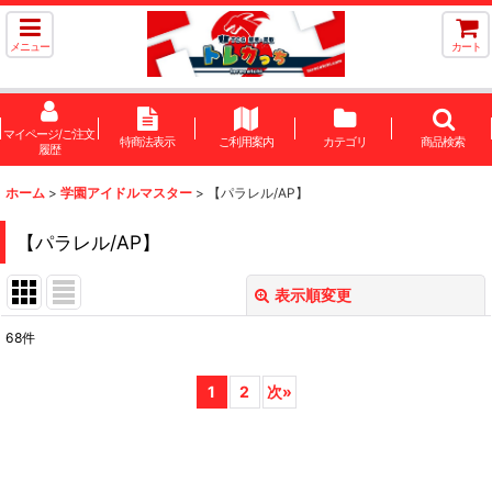
メニュー
カート
マイページ/ご注文
特商法表示
ご利用案内
カテゴリ
商品検索
履歴
ホーム
>
学園アイドルマスター
>
【パラレル/AP】
【パラレル/AP】
表示順変更
閉じる
68
件
表示数
:
1
2
次
»
在庫あり
並び順
: