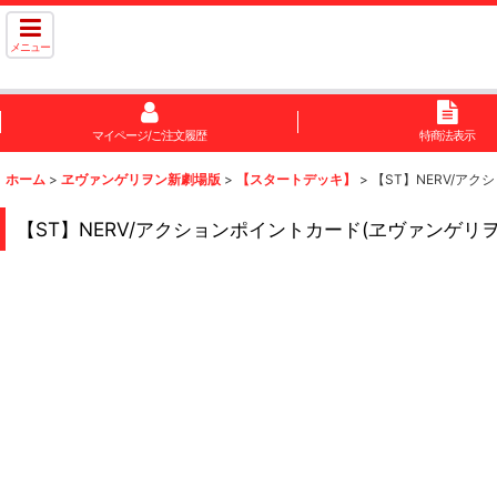
メニュー
マイページ/ご注文履歴
特商法表示
ホーム
>
ヱヴァンゲリヲン新劇場版
>
【スタートデッキ】
>
【ST】NERV/ア
【ST】NERV/アクションポイントカード(ヱヴァンゲリ