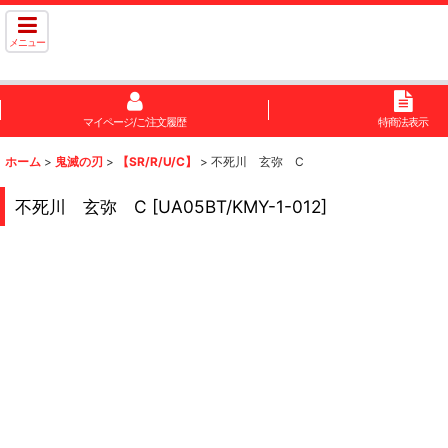
メニュー
マイページ/ご注文履歴
特商法表示
ホーム
>
鬼滅の刃
>
【SR/R/U/C】
>
不死川 玄弥 C
不死川 玄弥 C
[
UA05BT/KMY-1-012
]