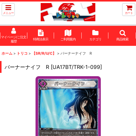
メニュー
カート
マイページ/ご注文
特商法表示
ご利用案内
カテゴリ
商品検索
履歴
ホーム
>
トリコ
>
【SR/R/U/C】
>
バーナーナイフ R
バーナーナイフ R
[
UA17BT/TRK-1-099
]