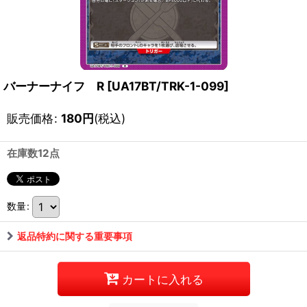
バーナーナイフ R
[
UA17BT/TRK-1-099
]
販売価格
:
180
円
(税込)
在庫数12点
数量
:
返品特約に関する重要事項
カートに入れる