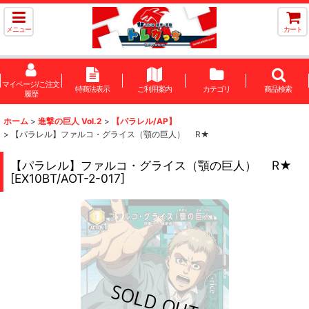
メニュー
カート
マイページ/ご注文
特商法表示
ご利用案内
カテゴリ
商品検索
履歴
ホーム
>
進撃の巨人 Vol.2
>
【パラレル/AP】
>
【パラレル】ファルコ・グライス（顎の巨人） R★
【パラレル】ファルコ・グライス（顎の巨人） R★
[
EX10BT/AOT-2-017
]