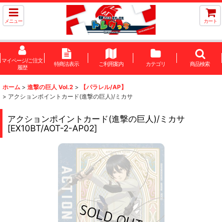
メニュー
カート
マイページ/ご注文
特商法表示
ご利用案内
カテゴリ
商品検索
履歴
ホーム
>
進撃の巨人 Vol.2
>
【パラレル/AP】
>
アクションポイントカード(進撃の巨人)/ミカサ
アクションポイントカード(進撃の巨人)/ミカサ
[
EX10BT/AOT-2-AP02
]