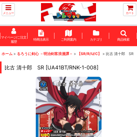
メニュー
カート
マイページ/ご注文
特商法表示
ご利用案内
カテゴリ
商品検索
履歴
ホーム
>
るろうに剣心 －明治剣客浪漫譚－
>
【SR/R/U/C】
>
比古 清十郎 SR
比古 清十郎 SR
[
UA41BT/RNK-1-008
]