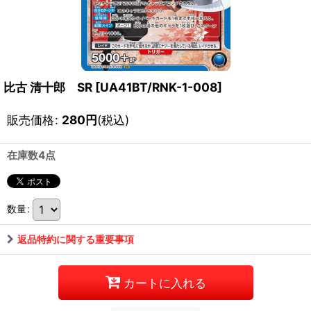
比古 清十郎 SR
[
UA41BT/RNK-1-008
]
販売価格
:
280
円
(税込)
在庫数4点
数量
:
返品特約に関する重要事項
カートに入れる