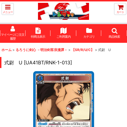
メニュー
カート
マイページ/ご注文
特商法表示
ご利用案内
カテゴリ
商品検索
履歴
ホーム
>
るろうに剣心 －明治剣客浪漫譚－
>
【SR/R/U/C】
>
式尉 U
式尉 U
[
UA41BT/RNK-1-013
]