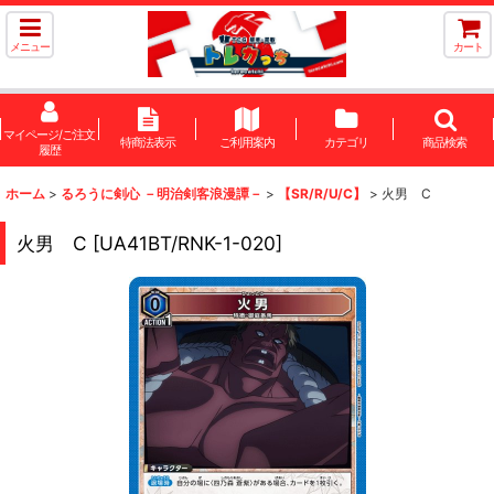
メニュー
カート
マイページ/ご注文
特商法表示
ご利用案内
カテゴリ
商品検索
履歴
ホーム
>
るろうに剣心 －明治剣客浪漫譚－
>
【SR/R/U/C】
>
火男 C
火男 C
[
UA41BT/RNK-1-020
]