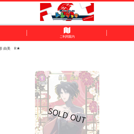
ご利用案内
形 由美 R★