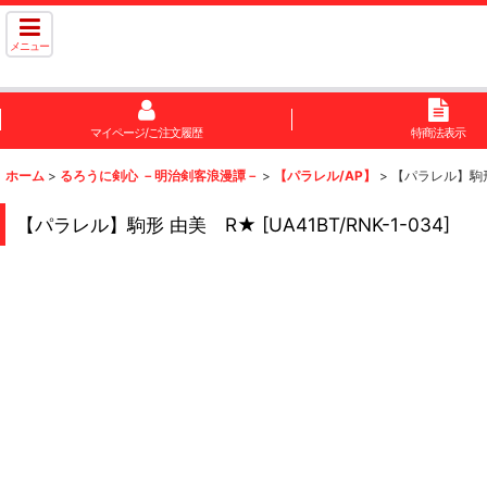
メニュー
マイページ/ご注文履歴
特商法表示
ホーム
>
るろうに剣心 －明治剣客浪漫譚－
>
【パラレル/AP】
>
【パラレル】駒
【パラレル】駒形 由美 R★
[
UA41BT/RNK-1-034
]