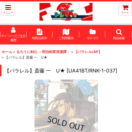
メニュー
カート
マイページ/ご注文
特商法表示
ご利用案内
カテゴリ
商品検索
履歴
ホーム
>
るろうに剣心 －明治剣客浪漫譚－
>
【パラレル/AP】
>
【パラレル】斎藤 一 U★
【パラレル】斎藤 一 U★
[
UA41BT/RNK-1-037
]