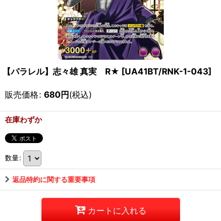
【パラレル】志々雄 真実 R★
[
UA41BT/RNK-1-043
]
販売価格
:
680
円
(税込)
在庫わずか
数量
:
返品特約に関する重要事項
カートに入れる