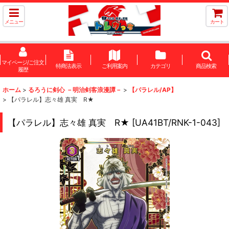
メニュー
カート
マイページ/ご注文
特商法表示
ご利用案内
カテゴリ
商品検索
履歴
ホーム
>
るろうに剣心 －明治剣客浪漫譚－
>
【パラレル/AP】
>
【パラレル】志々雄 真実 R★
【パラレル】志々雄 真実 R★
[
UA41BT/RNK-1-043
]