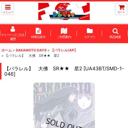
メニュー
カート
マイページ/ご注文
特商法表示
ご利用案内
カテゴリ
商品検索
履歴
ホーム
>
SAKAMOTO DAYS
>
【パラレル/AP】
>
【パラレル】 大佛 SR★★ 星2
【パラレル】 大佛 SR★★ 星2
[
UA43BT/SMD-1-
046
]