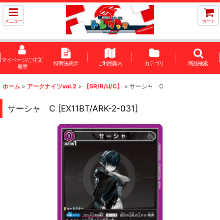
メニュー
カート
マイページ/ご注文
特商法表示
ご利用案内
カテゴリ
商品検索
履歴
ホーム
>
アークナイツvol.2
>
【SR/R/U/C】
>
サーシャ C
サーシャ C
[
EX11BT/ARK-2-031
]