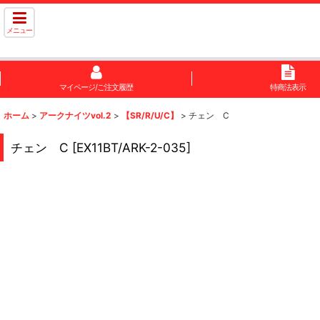
メニュー
マイページ/ご注文履歴
特商法表示
ホーム
>
アークナイツvol.2
>
【SR/R/U/C】
>
チェン C
チェン C
[
EX11BT/ARK-2-035
]