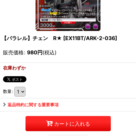
【パラレル】チェン R★
[
EX11BT/ARK-2-036
]
販売価格
:
980
円
(税込)
在庫わずか
数量
:
返品特約に関する重要事項
カートに入れる