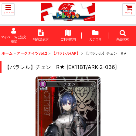
メニュー
カート
マイページ/ご注文
特商法表示
ご利用案内
カテゴリ
商品検索
履歴
ホーム
>
アークナイツvol.2
>
【パラレル/AP】
>
【パラレル】チェン R★
【パラレル】チェン R★
[
EX11BT/ARK-2-036
]