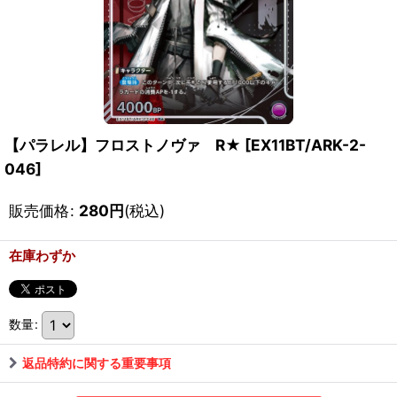
【パラレル】フロストノヴァ R★
[
EX11BT/ARK-2-
046
]
販売価格
:
280
円
(税込)
在庫わずか
数量
:
返品特約に関する重要事項