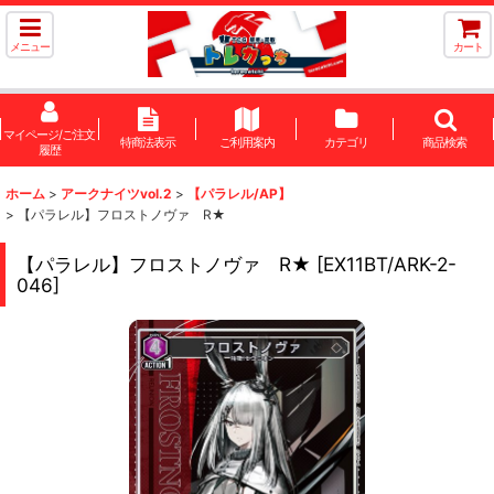
メニュー
カート
マイページ/ご注文
特商法表示
ご利用案内
カテゴリ
商品検索
履歴
ホーム
>
アークナイツvol.2
>
【パラレル/AP】
>
【パラレル】フロストノヴァ R★
【パラレル】フロストノヴァ R★
[
EX11BT/ARK-2-
046
]