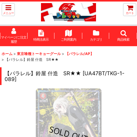
メニュー
カート
マイページ/ご注文
特商法表示
ご利用案内
カテゴリ
商品検索
履歴
ホーム
>
東京喰種トーキョーグール
>
【パラレル/AP】
>
【パラレル】鈴屋 什造 SR★★
【パラレル】鈴屋 什造 SR★★
[
UA47BT/TKG-1-
089
]