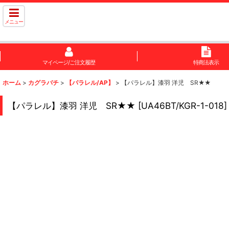
メニュー
マイページ/ご注文履歴
特商法表示
ホーム
>
カグラバチ
>
【パラレル/AP】
>
【パラレル】漆羽 洋児 SR★★
【パラレル】漆羽 洋児 SR★★
[
UA46BT/KGR-1-018
]