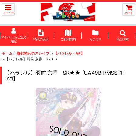
メニュー
カート
マイページ/ご注文
特商法表示
ご利用案内
カテゴリ
商品検索
履歴
ホーム
>
魔都精兵のスレイブ
>
【パラレル・AP】
>
【パラレル】羽前 京香 SR★★
【パラレル】羽前 京香 SR★★
[
UA49BT/MSS-1-
021
]