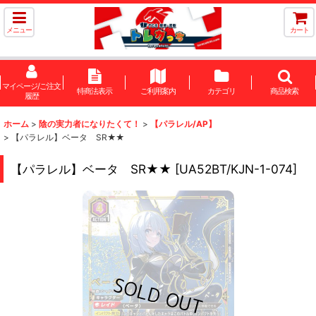
メニュー
カート
マイページ/ご注文
特商法表示
ご利用案内
カテゴリ
商品検索
履歴
ホーム
>
陰の実力者になりたくて！
>
【パラレル/AP】
>
【パラレル】ベータ SR★★
【パラレル】ベータ SR★★
[
UA52BT/KJN-1-074
]