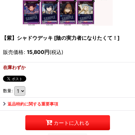
【紫】シャドウデッキ
[
陰の実力者になりたくて！
]
販売価格
:
15,800
円
(税込)
在庫わずか
数量
:
返品特約に関する重要事項
カートに入れる