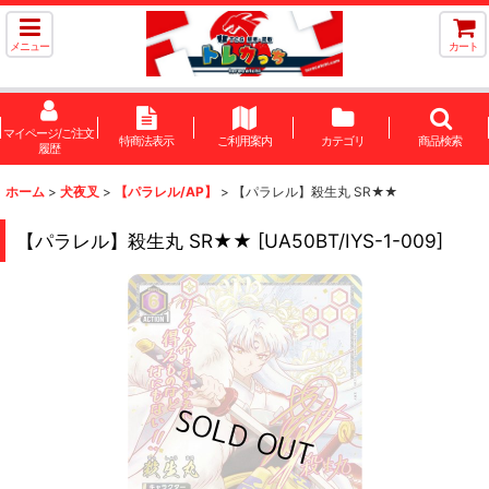
メニュー
カート
マイページ/ご注文
特商法表示
ご利用案内
カテゴリ
商品検索
履歴
ホーム
>
犬夜叉
>
【パラレル/AP】
>
【パラレル】殺生丸 SR★★
【パラレル】殺生丸 SR★★
[
UA50BT/IYS-1-009
]