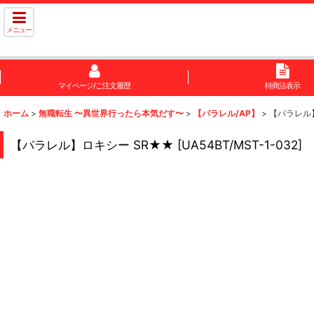
メニュー
マイページ/ご注文履歴
特商法表示
ホーム
>
無職転生 〜異世界行ったら本気だす〜
>
【パラレル/AP】
>
【パラレル
【パラレル】ロキシー SR★★
[
UA54BT/MST-1-032
]