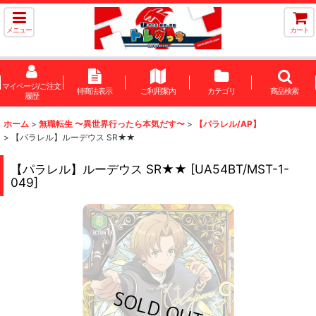
メニュー
カート
マイページ/ご注文
特商法表示
ご利用案内
カテゴリ
商品検索
履歴
ホーム
>
無職転生 〜異世界行ったら本気だす〜
>
【パラレル/AP】
>
【パラレル】ルーデウス SR★★
【パラレル】ルーデウス SR★★
[
UA54BT/MST-1-
049
]