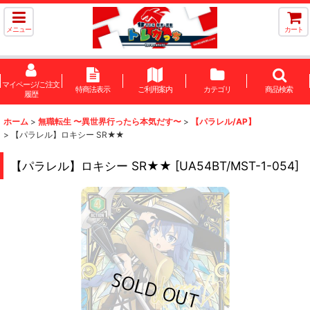
メニュー
カート
マイページ/ご注文
特商法表示
ご利用案内
カテゴリ
商品検索
履歴
ホーム
>
無職転生 〜異世界行ったら本気だす〜
>
【パラレル/AP】
>
【パラレル】ロキシー SR★★
【パラレル】ロキシー SR★★
[
UA54BT/MST-1-054
]