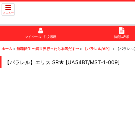
メニュー
マイページ/ご注文履歴
特商法表示
ホーム
>
無職転生 〜異世界行ったら本気だす〜
>
【パラレル/AP】
>
【パラレル
【パラレル】エリス SR★
[
UA54BT/MST-1-009
]