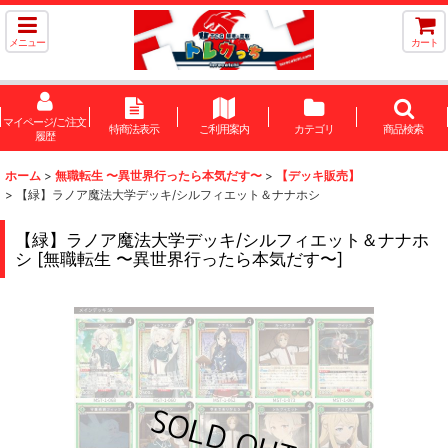
メニュー
カート
マイページ/ご注文
特商法表示
ご利用案内
カテゴリ
商品検索
履歴
ホーム
>
無職転生 〜異世界行ったら本気だす〜
>
【デッキ販売】
>
【緑】ラノア魔法大学デッキ/シルフィエット＆ナナホシ
【緑】ラノア魔法大学デッキ/シルフィエット＆ナナホ
シ
[
無職転生 〜異世界行ったら本気だす〜
]