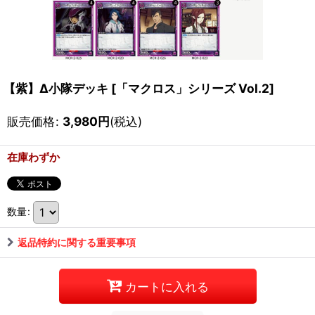
【紫】Δ小隊デッキ
[
「マクロス」シリーズ Vol.2
]
販売価格
:
3,980
円
(税込)
在庫わずか
数量
:
返品特約に関する重要事項
カートに入れる