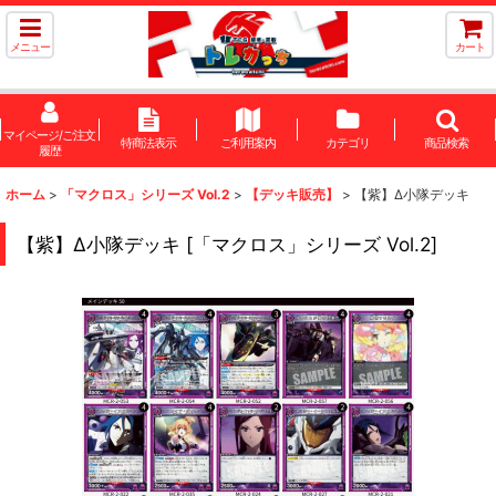
メニュー
カート
マイページ/ご注文
特商法表示
ご利用案内
カテゴリ
商品検索
履歴
ホーム
>
「マクロス」シリーズ Vol.2
>
【デッキ販売】
>
【紫】Δ小隊デッキ
【紫】Δ小隊デッキ
[
「マクロス」シリーズ Vol.2
]