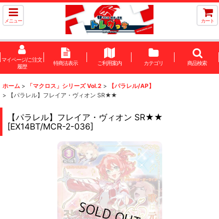
メニュー
カート
マイページ/ご注文
特商法表示
ご利用案内
カテゴリ
商品検索
履歴
ホーム
>
「マクロス」シリーズ Vol.2
>
【パラレル/AP】
>
【パラレル】フレイア・ヴィオン SR★★
【パラレル】フレイア・ヴィオン SR★★
[
EX14BT/MCR-2-036
]